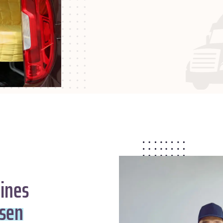
ines
usen