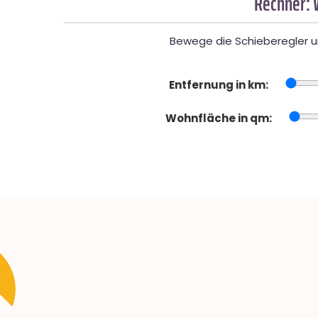
Rechner: 
Bewege die Schieberegler un
Entfernung in km:
Wohnfläche in qm: