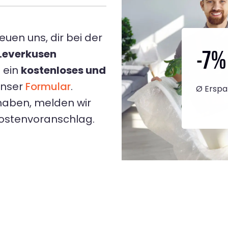
euen uns, dir bei der
-7
%
 Leverkusen
t ein
kostenloses und
unser
Formular
.
Ø Erspa
haben, melden wir
Kostenvoranschlag.