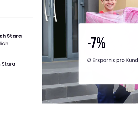
-7
%
ch Stara
ich.
Ø Ersparnis pro Kun
 Stara