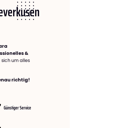
Leverkusen
ara
ssionelles &
s sich um alles
enau richtig!
Günstiger Service