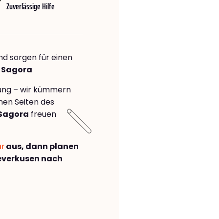
Zuverlässige Hilfe
nd sorgen für einen
a Sagora
rung – wir kümmern
önen Seiten des
 Sagora
freuen
ar
aus, dann planen
everkusen nach