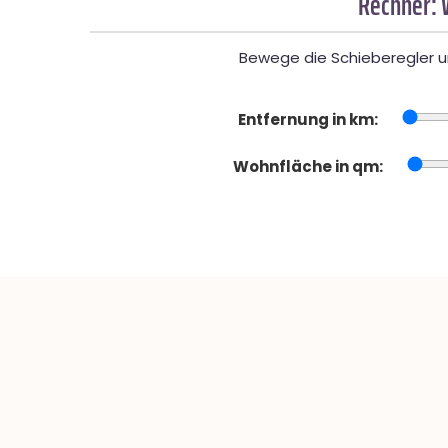
Rechner: 
Bewege die Schieberegler un
Entfernung in km:
Wohnfläche in qm: