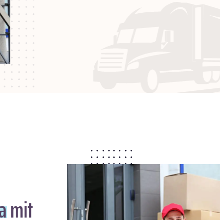
a
mit