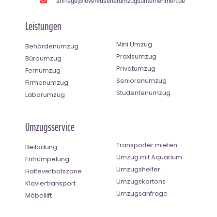
anfrage@leverkusenerumzugsunternehmen.de
Leistungen
Mini Umzug
Behördenumzug
Praxisumzug
Büroumzug
Privatumzug
Fernumzug
Seniorenumzug
Firmenumzug
Studentenumzug
Laborumzug
Umzugsservice
Transporter mieten
Beiladung
Umzug mit Aquarium
Entrümpelung
Umzugshelfer
Halteverbotszone
Umzugskartons
Klaviertransport
Umzugsanfrage
Möbellift