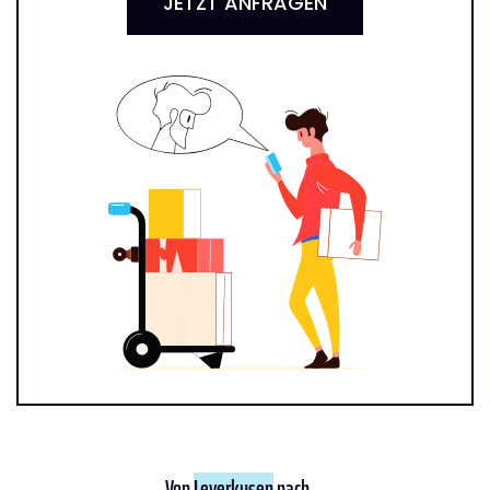
JETZT ANFRAGEN
Von
Leverkusen
nach ...