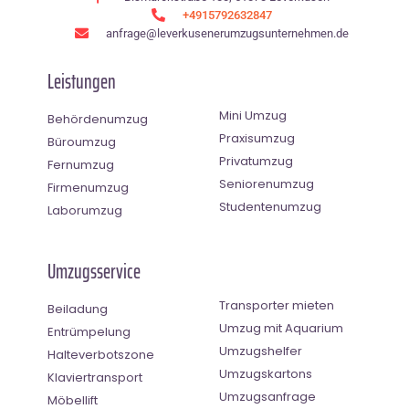
+4915792632847
anfrage@leverkusenerumzugsunternehmen.de
Leistungen
Mini Umzug
Behördenumzug
Praxisumzug
Büroumzug
Privatumzug
Fernumzug
Seniorenumzug
Firmenumzug
Studentenumzug
Laborumzug
Umzugsservice
Transporter mieten
Beiladung
Umzug mit Aquarium
Entrümpelung
Umzugshelfer
Halteverbotszone
Umzugskartons
Klaviertransport
Umzugsanfrage
Möbellift