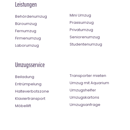
Leistungen
Mini Umzug
Behördenumzug
Praxisumzug
Büroumzug
Privatumzug
Fernumzug
Seniorenumzug
Firmenumzug
Studentenumzug
Laborumzug
Umzugsservice
Transporter mieten
Beiladung
Umzug mit Aquarium
Entrümpelung
Umzugshelfer
Halteverbotszone
Umzugskartons
Klaviertransport
Umzugsanfrage
Möbellift