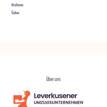
Kruševac
Šabac
Über uns