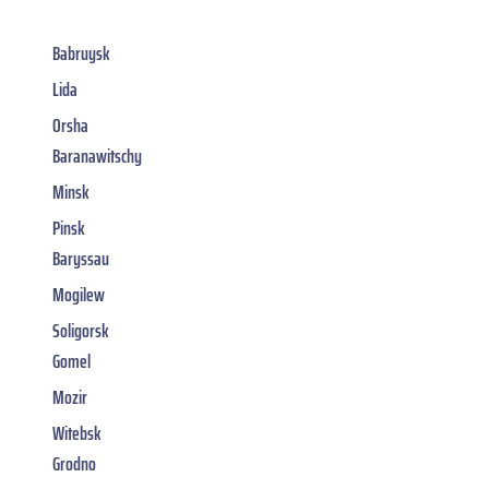
Babruysk
Lida
Orsha
Baranawitschy
Minsk
Pinsk
Baryssau
Mogilew
Soligorsk
Gomel
Mozir
Witebsk
Grodno