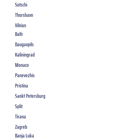
Sotschi
Thorshavn
Vilnius
Balti
Daugavpils
Kaliningrad
Monaco
Panevezhis
Pristina
Sankt Petersburg
Split
Tirana
Zagreb
Banja Luka