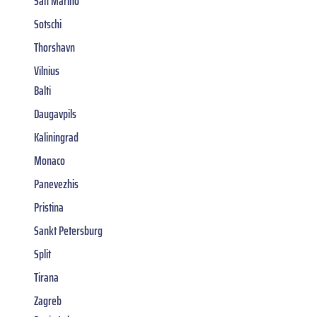
San Marino
Sotschi
Thorshavn
Vilnius
Balti
Daugavpils
Kaliningrad
Monaco
Panevezhis
Pristina
Sankt Petersburg
Split
Tirana
Zagreb