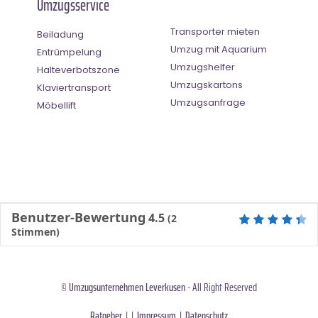
Umzugsservice
Transporter mieten
Beiladung
Umzug mit Aquarium
Entrümpelung
Umzugshelfer
Halteverbotszone
Umzugskartons
Klaviertransport
Umzugsanfrage
Möbellift
Benutzer-Bewertung
4.5
(
2
Stimmen)
©
Umzugsunternehmen Leverkusen
- All Right Reserved
Ratgeber
| |
Impressum
|
Datenschutz