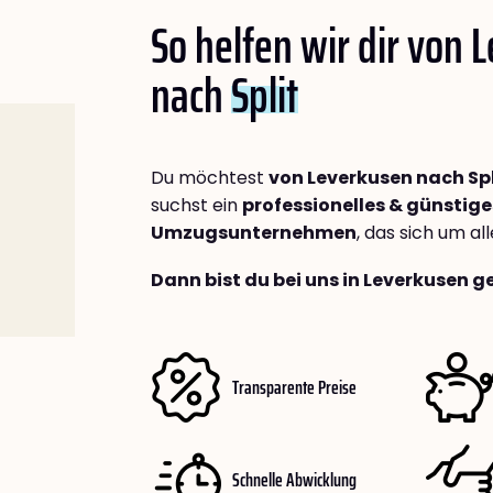
So helfen wir dir von 
nach
Split
Du möchtest
von Leverkusen nach Spl
suchst ein
professionelles & günstige
Umzugsunternehmen
, das sich um a
Dann bist du bei uns in Leverkusen g
Transparente Preise
Schnelle Abwicklung