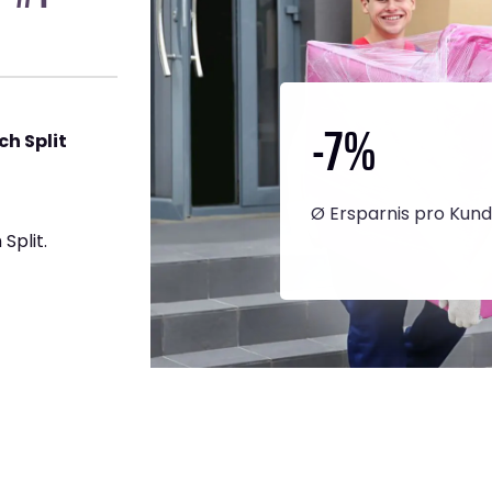
-7
%
h Split
Ø Ersparnis pro Kun
Split.