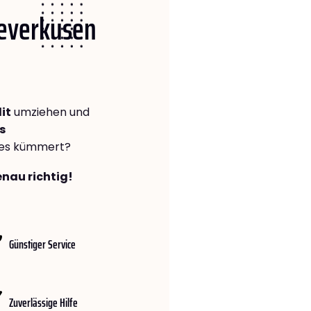
Leverkusen
it
umziehen und
s
lles kümmert?
enau richtig!
Günstiger Service
Zuverlässige Hilfe