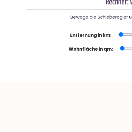
Rechner: 
Bewege die Schieberegler un
Entfernung in km:
Wohnfläche in qm: