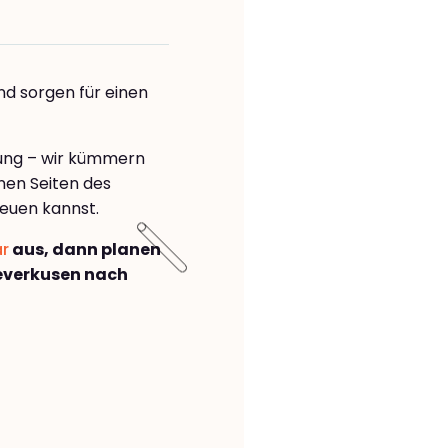
nd sorgen für einen
rung – wir kümmern
önen Seiten des
euen kannst.
ar
aus, dann planen
everkusen nach