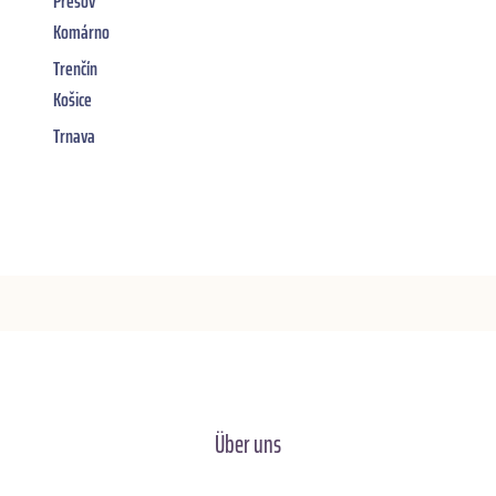
Prešov
Komárno
Trenčín
Košice
Trnava
Über uns