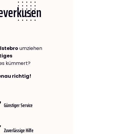
Leverkusen
lstebro
umziehen
tiges
lles kümmert?
enau richtig!
Günstiger Service
Zuverlässige Hilfe