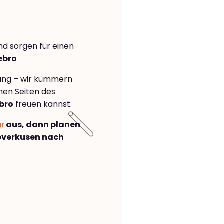
nd sorgen für einen
ebro
rung – wir kümmern
önen Seiten des
bro
freuen kannst.
ar
aus, dann planen
everkusen nach