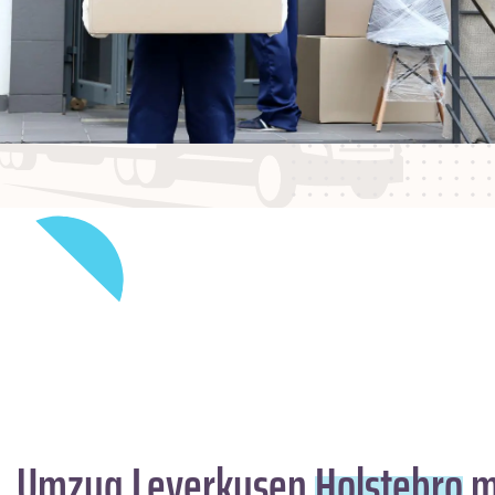
Umzug Leverkusen
Holstebro
m