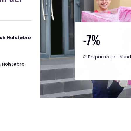
-7
%
ch Holstebro
Ø Ersparnis pro Kun
 Holstebro.