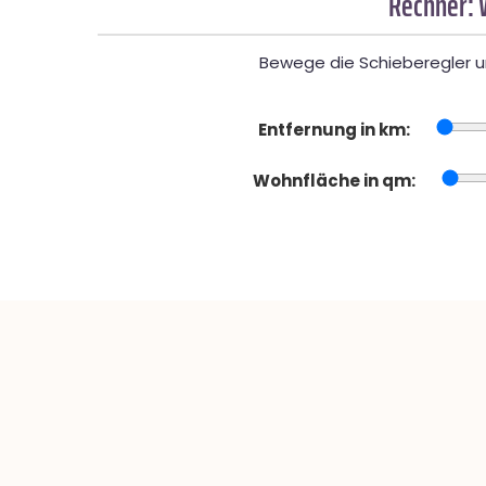
Rechner: 
Bewege die Schieberegler un
Entfernung in km:
Wohnfläche in qm: