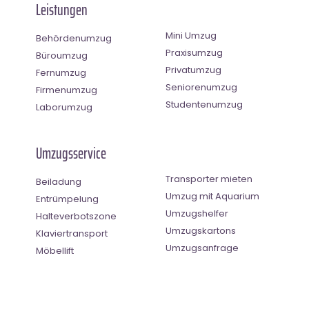
Leistungen
Mini Umzug
Behördenumzug
Praxisumzug
Büroumzug
Privatumzug
Fernumzug
Seniorenumzug
Firmenumzug
Studentenumzug
Laborumzug
Umzugsservice
Transporter mieten
Beiladung
Umzug mit Aquarium
Entrümpelung
Umzugshelfer
Halteverbotszone
Umzugskartons
Klaviertransport
Umzugsanfrage
Möbellift