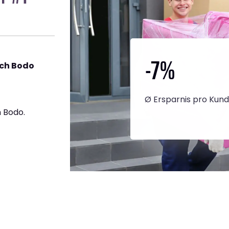
-7
%
ach Bodo
Ø Ersparnis pro Kun
 Bodo.