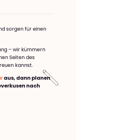
nd sorgen für einen
rung – wir kümmern
önen Seiten des
reuen kannst.
ar
aus, dann planen
everkusen nach