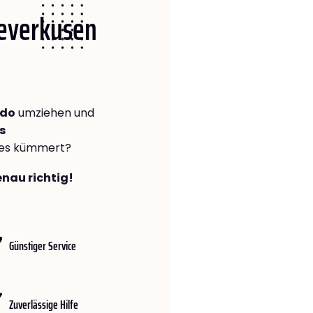
Leverkusen
odo
umziehen und
s
lles kümmert?
enau richtig!
Günstiger Service
Zuverlässige Hilfe