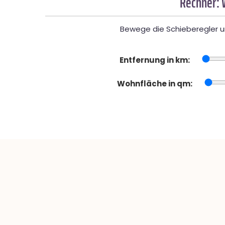
Rechner: 
Bewege die Schieberegler un
Entfernung in km:
Wohnfläche in qm: