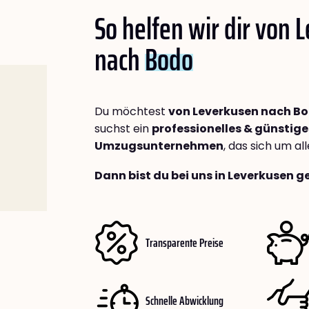
So helfen wir dir von 
nach
Bodo
Du möchtest
von Leverkusen nach B
suchst ein
professionelles & günstige
Umzugsunternehmen
, das sich um a
Dann bist du bei uns in Leverkusen g
Transparente Preise
Schnelle Abwicklung