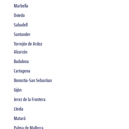
Marbella
Oviedo
Sabadell
Santander
Torrejón de Ardoz
Alcorcón
Badalona
Cartagena
Donostia-San Sebastian
Gijón
Jerez de la Frontera
Lleida
Mataró
Palma de Mallorca