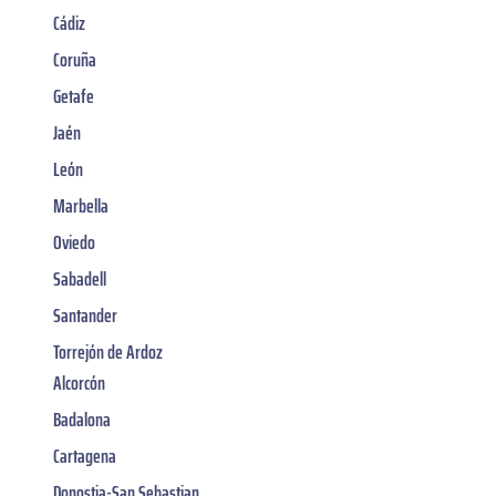
Cádiz
Coruña
Getafe
Jaén
León
Marbella
Oviedo
Sabadell
Santander
Torrejón de Ardoz
Alcorcón
Badalona
Cartagena
Donostia-San Sebastian