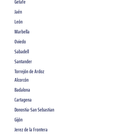
Getafe
Jaén
León
Marbella
Oviedo
Sabadell
Santander
Torrejón de Ardoz
Alcorcón
Badalona
Cartagena
Donostia-San Sebastian
Gijón
Jerez de la Frontera