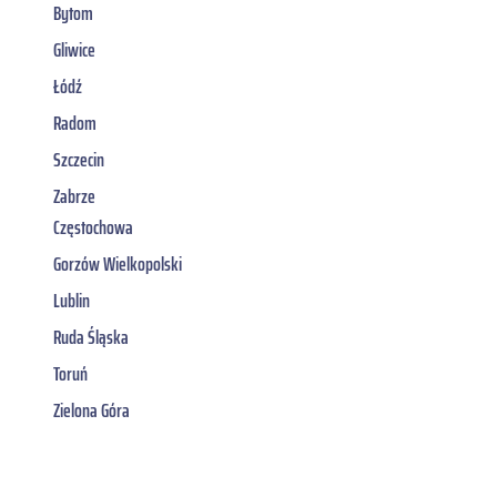
Bytom
Gliwice
Łódź
Radom
Szczecin
Zabrze
Częstochowa
Gorzów Wielkopolski
Lublin
Ruda Śląska
Toruń
Zielona Góra