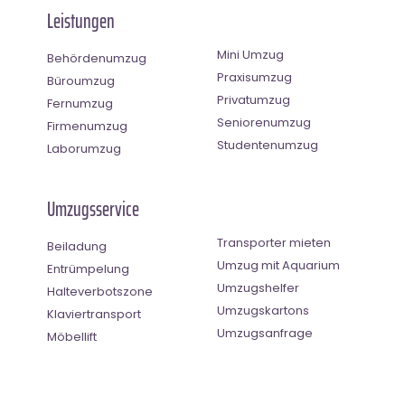
Leistungen
Mini Umzug
Behördenumzug
Praxisumzug
Büroumzug
Privatumzug
Fernumzug
Seniorenumzug
Firmenumzug
Studentenumzug
Laborumzug
Umzugsservice
Transporter mieten
Beiladung
Umzug mit Aquarium
Entrümpelung
Umzugshelfer
Halteverbotszone
Umzugskartons
Klaviertransport
Umzugsanfrage
Möbellift