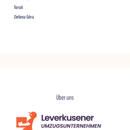
Toruń
Zielona Góra
Über uns