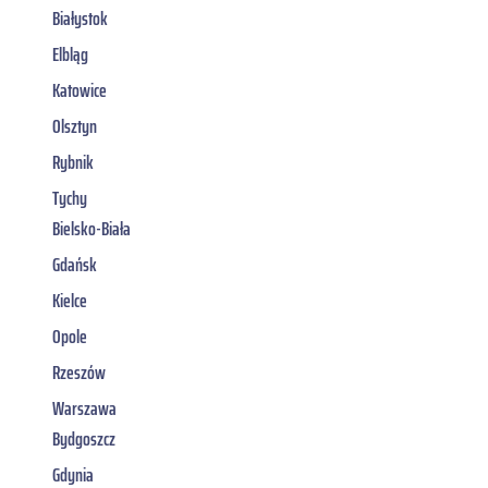
Białystok
Elbląg
Katowice
Olsztyn
Rybnik
Tychy
Bielsko-Biała
Gdańsk
Kielce
Opole
Rzeszów
Warszawa
Bydgoszcz
Gdynia