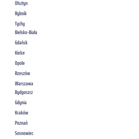
Olsztyn
Rybnik
Tychy
Bielsko-Biała
Gdańsk
Kielce
Opole
Rzeszów
Warszawa
Bydgoszcz
Gdynia
Kraków
Poznań
Sosnowiec