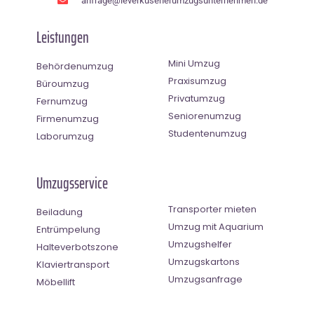
anfrage@leverkusenerumzugsunternehmen.de
Leistungen
Mini Umzug
Behördenumzug
Praxisumzug
Büroumzug
Privatumzug
Fernumzug
Seniorenumzug
Firmenumzug
Studentenumzug
Laborumzug
Umzugsservice
Transporter mieten
Beiladung
Umzug mit Aquarium
Entrümpelung
Umzugshelfer
Halteverbotszone
Umzugskartons
Klaviertransport
Umzugsanfrage
Möbellift