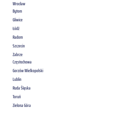
Wrocław
Bytom
Gliwice
Łódź
Radom
Szczecin
Zabrze
Częstochowa
Gorzów Wielkopolski
Lublin
Ruda Śląska
Toruń
Zielona Góra