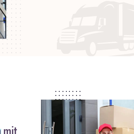
n
mit