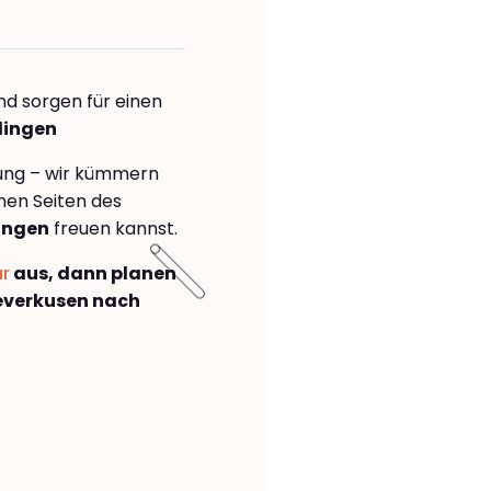
nd sorgen für einen
lingen
rung – wir kümmern
önen Seiten des
ingen
freuen kannst.
ar
aus, dann planen
everkusen nach