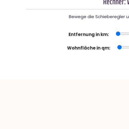
Rechner: 
Bewege die Schieberegler un
Entfernung in km:
Wohnfläche in qm: