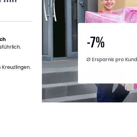
-7
%
ach
führlich.
Ø Ersparnis pro Kun
 Kreuzlingen.