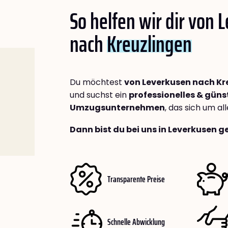
So helfen wir dir von 
nach
Kreuzlingen
Du möchtest
von Leverkusen nach Kr
und suchst ein
professionelles & güns
Umzugsunternehmen
, das sich um a
Dann bist du bei uns in Leverkusen g
Transparente Preise
Schnelle Abwicklung