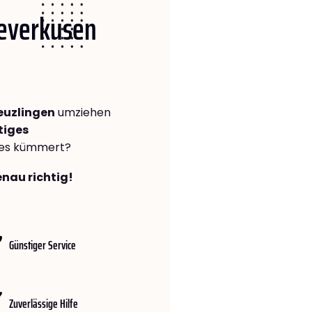
Leverkusen
euzlingen
umziehen
tiges
lles kümmert?
enau richtig!
Günstiger Service
Zuverlässige Hilfe