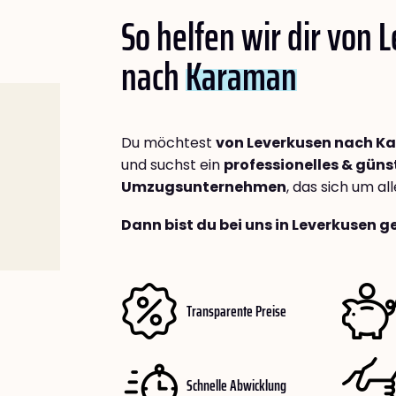
So helfen wir dir von 
nach
Karaman
Du möchtest
von Leverkusen nach 
und suchst ein
professionelles & güns
Umzugsunternehmen
, das sich um a
Dann bist du bei uns in Leverkusen g
Transparente Preise
Schnelle Abwicklung