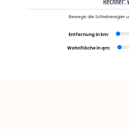
Rechner: 
Bewege die Schieberegler un
Entfernung in km:
Wohnfläche in qm: