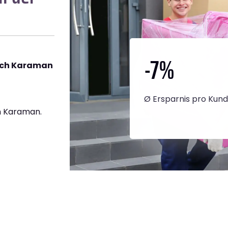
-7
%
ach Karaman
Ø Ersparnis pro Kun
h Karaman.