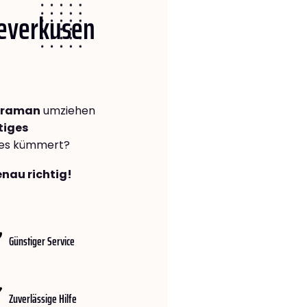
Leverkusen
Karaman
umziehen
tiges
lles kümmert?
enau richtig!
Günstiger Service
Zuverlässige Hilfe