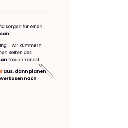
nd sorgen für einen
aman
rung – wir kümmern
önen Seiten des
man
freuen kannst.
ar
aus, dann planen
everkusen nach