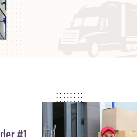
der #1