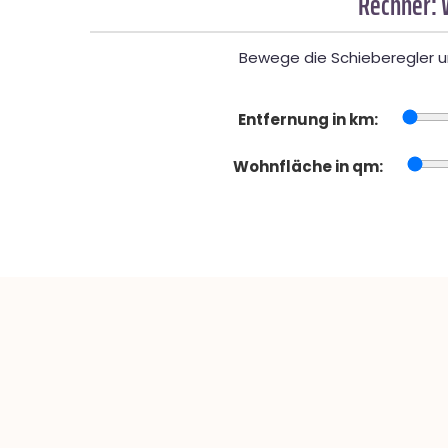
Rechner: 
Bewege die Schieberegler un
Entfernung in km:
Wohnfläche in qm: