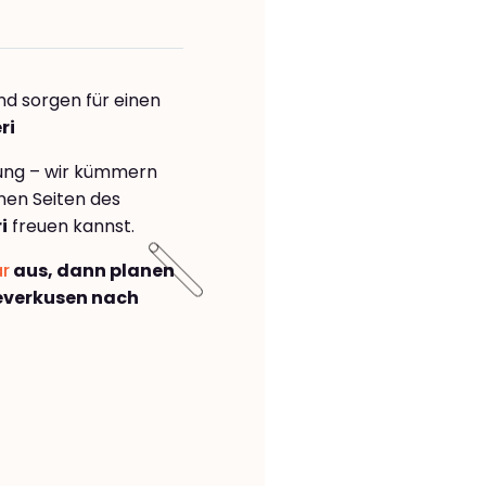
nd sorgen für einen
ri
rung – wir kümmern
önen Seiten des
i
freuen kannst.
ar
aus, dann planen
everkusen nach