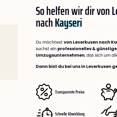
So helfen wir dir von 
nach
Kayseri
Du möchtest
von Leverkusen nach Ka
suchst ein
professionelles & günstige
Umzugsunternehmen
, das sich um a
Dann bist du bei uns in Leverkusen g
Transparente Preise
Schnelle Abwicklung