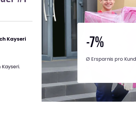
-7
%
ch Kayseri
Ø Ersparnis pro Kun
Kayseri.