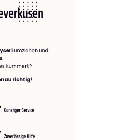
Leverkusen
yseri
umziehen und
s
lles kümmert?
enau richtig!
Günstiger Service
Zuverlässige Hilfe