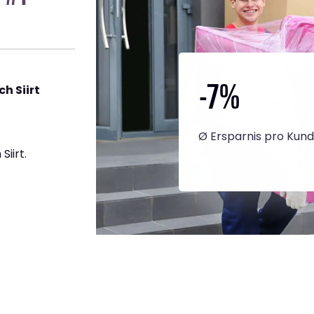
-7
%
h Siirt
Ø Ersparnis pro Kun
iirt.