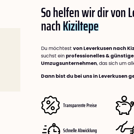
So helfen wir dir von 
nach
Kiziltepe
Du möchtest
von Leverkusen nach Kiz
suchst ein
professionelles & günstige
Umzugsunternehmen
, das sich um a
Dann bist du bei uns in Leverkusen g
Transparente Preise
Schnelle Abwicklung