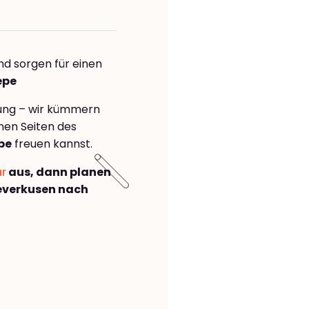
nd sorgen für einen
epe
rung – wir kümmern
önen Seiten des
pe
freuen kannst.
ar
aus, dann planen
everkusen nach