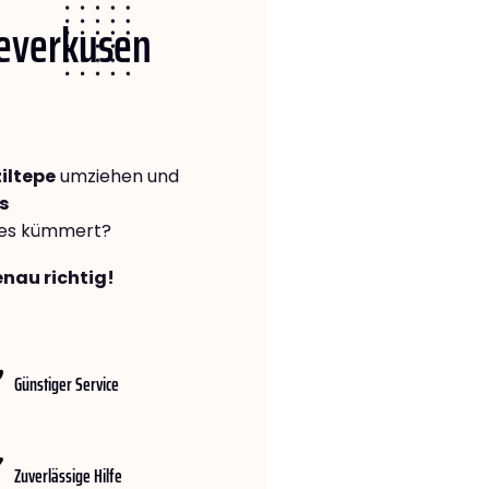
Leverkusen
iltepe
umziehen und
s
lles kümmert?
enau richtig!
Günstiger Service
Zuverlässige Hilfe