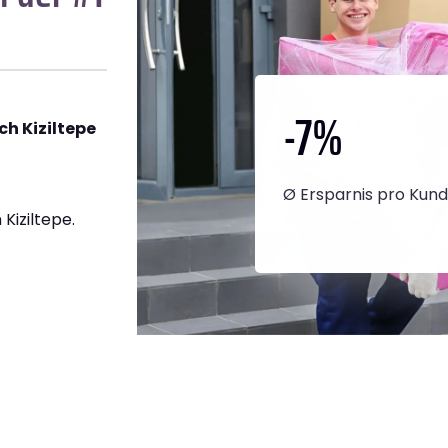
-7
%
h Kiziltepe
Ø Ersparnis pro Kun
Kiziltepe.