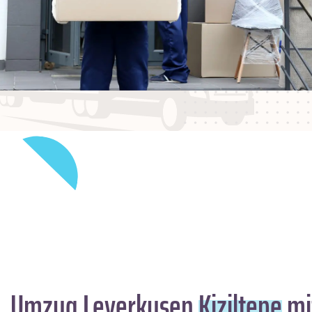
Umzug Leverkusen
Kiziltepe
mi