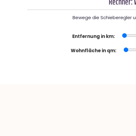
Rechner: 
Bewege die Schieberegler un
Entfernung in km:
Wohnfläche in qm: