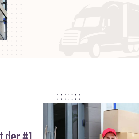
t der #1