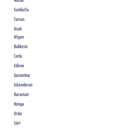
Sanliurfa
Tarsus
Usak
Afyon
Balikesir
Corlu
Edirne
Gaziantep
Iskenderun
Karaman
Konya
Ordu
Siirt