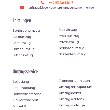
+4915792632847
anfrage@leverkusenerumzugsunternehmen.de
Leistungen
Mini Umzug
Behördenumzug
Praxisumzug
Büroumzug
Privatumzug
Fernumzug
Seniorenumzug
Firmenumzug
Studentenumzug
Laborumzug
Umzugsservice
Transporter mieten
Beiladung
Umzug mit Aquarium
Entrümpelung
Umzugshelfer
Halteverbotszone
Umzugskartons
Klaviertransport
Umzugsanfrage
Möbellift