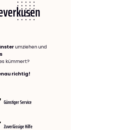
Leverkusen
ünster
umziehen und
s
lles kümmert?
enau richtig!
Günstiger Service
Zuverlässige Hilfe