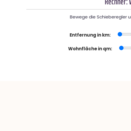
Rechner: 
Bewege die Schieberegler un
Entfernung in km:
Wohnfläche in qm: