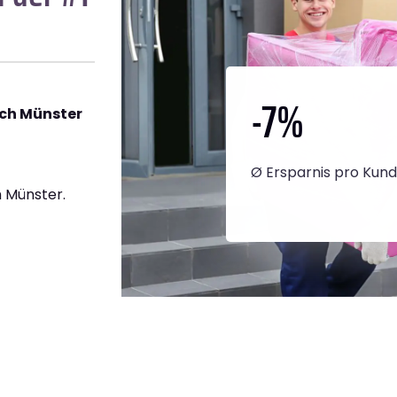
-7
%
ch Münster
Ø Ersparnis pro Kun
 Münster.