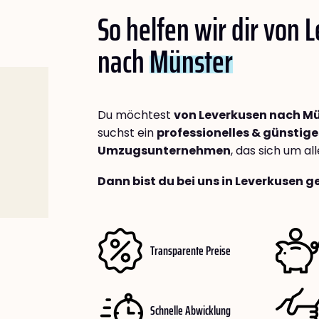
So helfen wir dir von 
nach
Münster
Du möchtest
von Leverkusen nach M
suchst ein
professionelles & günstige
Umzugsunternehmen
, das sich um a
Dann bist du bei uns in Leverkusen g
Transparente Preise
Schnelle Abwicklung