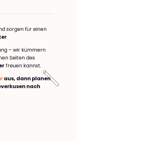
nd sorgen für einen
ter
rung – wir kümmern
önen Seiten des
er
freuen kannst.
ar
aus, dann planen
everkusen nach