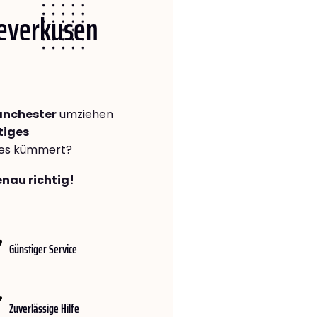
Leverkusen
anchester
umziehen
tiges
lles kümmert?
enau richtig!
Günstiger Service
Zuverlässige Hilfe