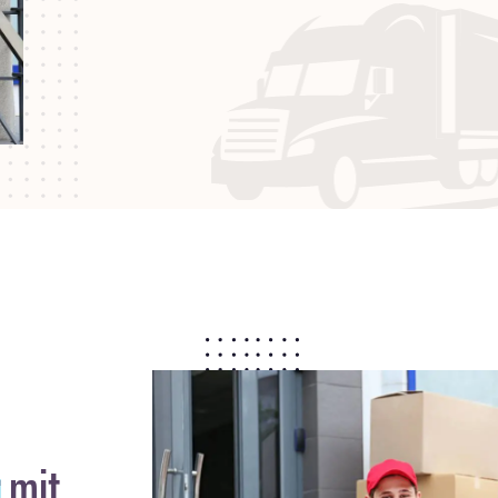
r
mit