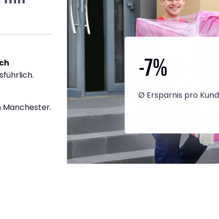
-7
%
ach
sführlich.
Ø Ersparnis pro Kun
h Manchester.