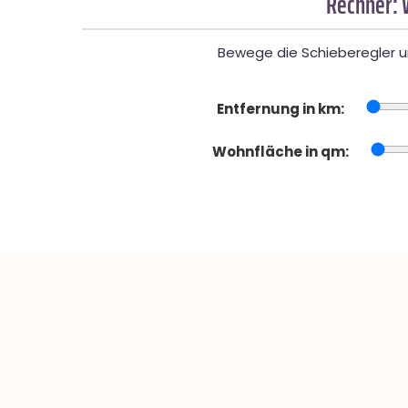
Rechner: 
Bewege die Schieberegler un
Entfernung in km:
Wohnfläche in qm: