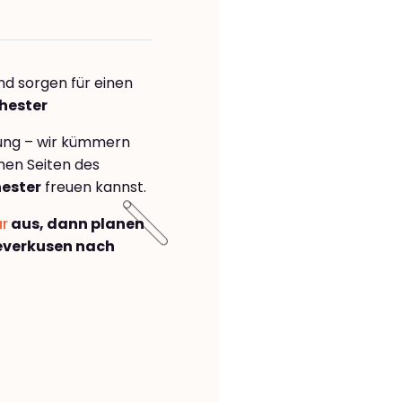
nd sorgen für einen
hester
rung – wir kümmern
önen Seiten des
ester
freuen kannst.
ar
aus, dann planen
everkusen nach