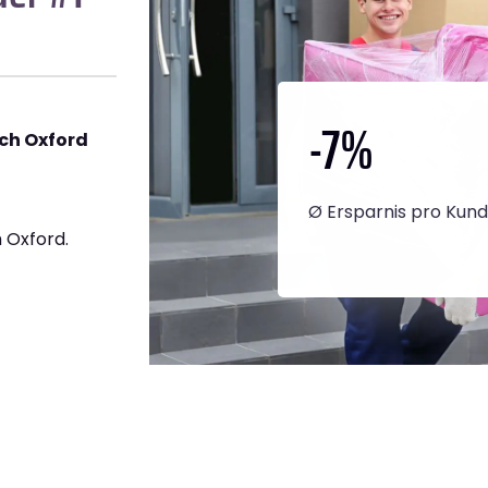
-7
%
ch Oxford
Ø Ersparnis pro Kun
 Oxford.