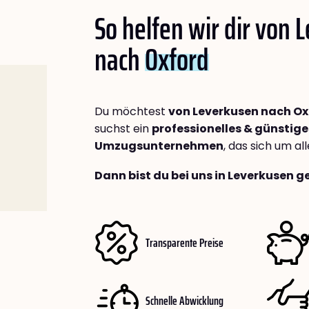
So helfen wir dir von 
nach
Oxford
Du möchtest
von Leverkusen nach Ox
suchst ein
professionelles & günstige
Umzugsunternehmen
, das sich um a
Dann bist du bei uns in Leverkusen g
Transparente Preise
Schnelle Abwicklung