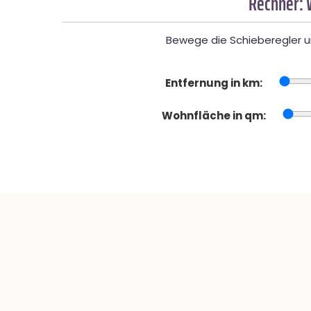
Rechner: 
Bewege die Schieberegler un
Entfernung in km:
Wohnfläche in qm: