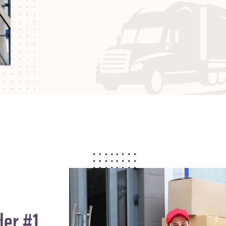
der #1