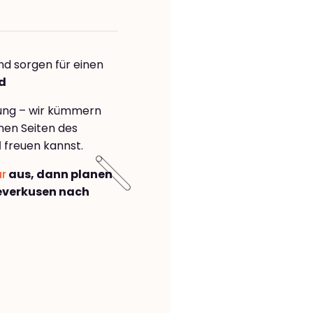
nd sorgen für einen
rd
rung – wir kümmern
önen Seiten des
d
freuen kannst.
ar
aus, dann planen
everkusen nach