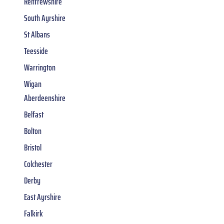
Renfrewshire
South Ayrshire
St Albans
Teesside
Warrington
Wigan
Aberdeenshire
Belfast
Bolton
Bristol
Colchester
Derby
East Ayrshire
Falkirk