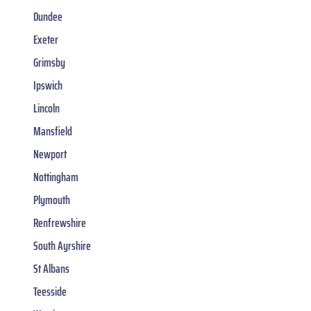
Dundee
Exeter
Grimsby
Ipswich
Lincoln
Mansfield
Newport
Nottingham
Plymouth
Renfrewshire
South Ayrshire
St Albans
Teesside