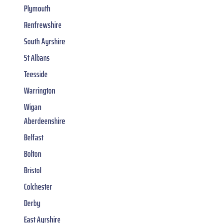
Plymouth
Renfrewshire
South Ayrshire
St Albans
Teesside
Warrington
Wigan
Aberdeenshire
Belfast
Bolton
Bristol
Colchester
Derby
East Ayrshire