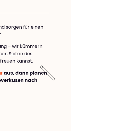
nd sorgen für einen
r
rung – wir kümmern
önen Seiten des
freuen kannst.
ar
aus, dann planen
everkusen nach