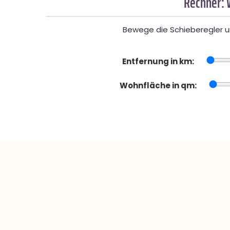
Rechner: 
Bewege die Schieberegler un
Entfernung in km:
Wohnfläche in qm: