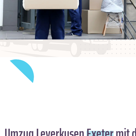
Umzug Leverkusen
Exeter
mit d