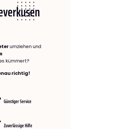
Leverkusen
eter
umziehen und
s
lles kümmert?
enau richtig!
Günstiger Service
Zuverlässige Hilfe