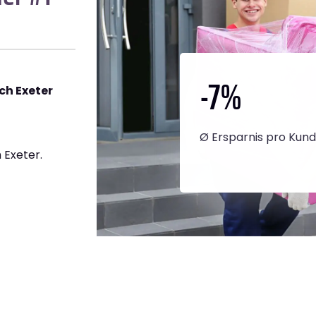
-7
%
ch Exeter
Ø Ersparnis pro Kun
 Exeter.