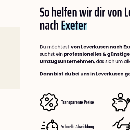
So helfen wir dir von 
nach
Exeter
Du möchtest
von Leverkusen nach Ex
suchst ein
professionelles & günstige
Umzugsunternehmen
, das sich um a
Dann bist du bei uns in Leverkusen g
Transparente Preise
Schnelle Abwicklung