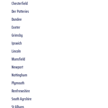
Chesterfield
Der Potteries
Dundee
Exeter
Grimsby
Ipswich
Lincoln
Mansfield
Newport
Nottingham
Plymouth
Renfrewshire
South Ayrshire
St Albans