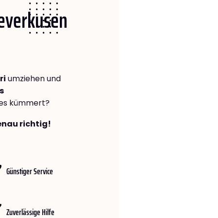
Leverkusen
ri
umziehen und
s
lles kümmert?
enau richtig!
Günstiger Service
Zuverlässige Hilfe