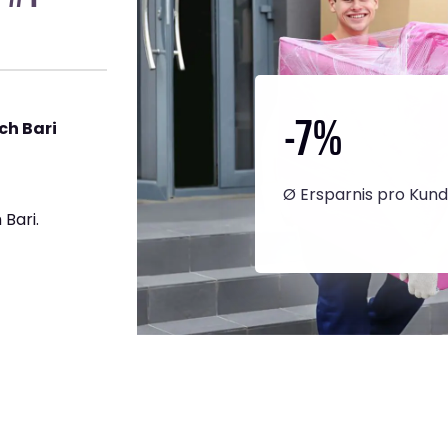
-7
%
ch Bari
Ø Ersparnis pro Kun
Bari.