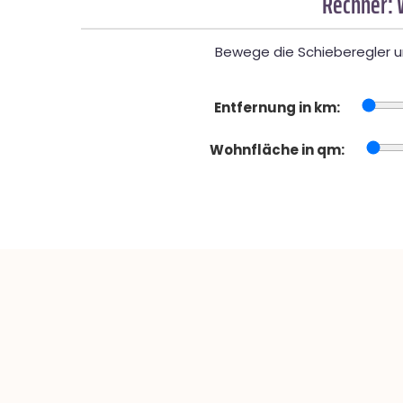
Rechner: 
Bewege die Schieberegler un
Entfernung in km:
Wohnfläche in qm: