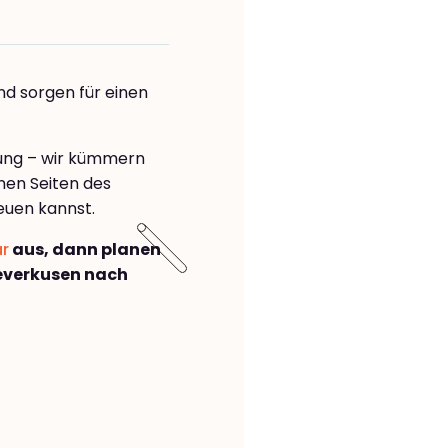
nd sorgen für einen
rung – wir kümmern
önen Seiten des
euen kannst.
ar
aus, dann planen
everkusen nach