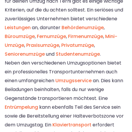
für deinen Umzug nach Terni gibt es einige wichtige
Kriterien, auf die du achten solltest. Ein seriöses und
zuverlässiges Unternehmen bietet verschiedene
Leistungen
an, darunter
Behördenumzüge
,
Büroumzüge
,
Fernumzüge
,
Firmenumzüge
,
Mini-
Umzüge
,
Praxisumzüge
,
Privatumzüge
,
Seniorenumzüge
und
Studentenumzüge
.
Neben den verschiedenen Umzugsoptionen bietet
ein professionelles Transportunternehmen auch
einen umfangreichen
Umzugsservice
an. Dies kann
Beiladungen beinhalten, falls du nur wenige
Gegenstände transportieren möchtest. Eine
Entrümpelung
kann ebenfalls Teil des Service sein
sowie die Bereitstellung einer Halteverbotszone vor
dem Umzugstag. Ein
Klaviertransport
erfordert