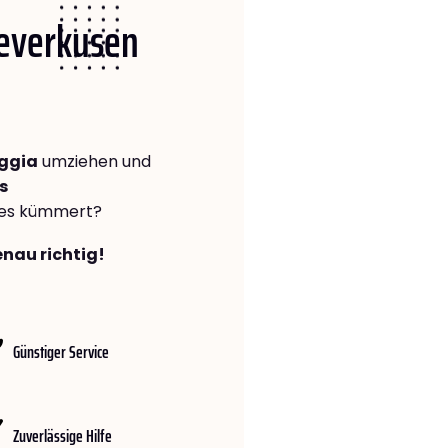
Leverkusen
oggia
umziehen und
s
lles kümmert?
enau richtig!
Günstiger Service
Zuverlässige Hilfe