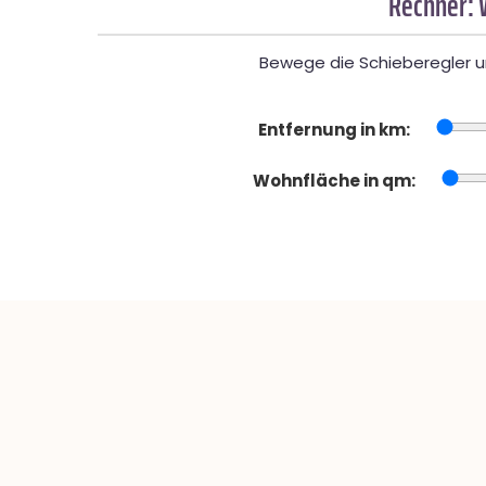
Rechner: 
Bewege die Schieberegler un
Entfernung in km:
Wohnfläche in qm: