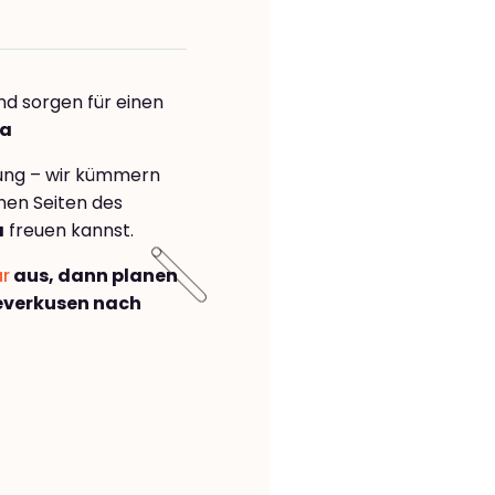
nd sorgen für einen
ia
rung – wir kümmern
önen Seiten des
a
freuen kannst.
ar
aus, dann planen
everkusen nach