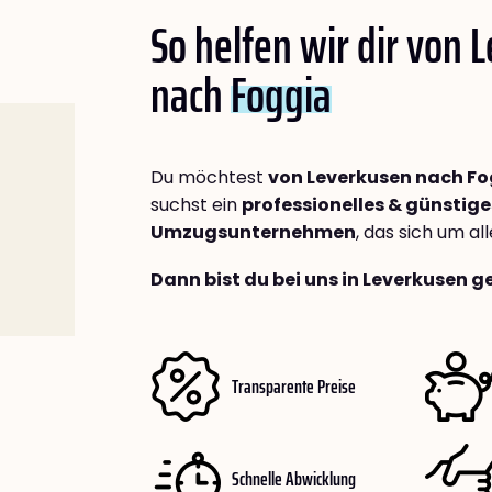
So helfen wir dir von 
nach
Foggia
Du möchtest
von Leverkusen nach F
suchst ein
professionelles & günstige
Umzugsunternehmen
, das sich um a
Dann bist du bei uns in Leverkusen g
Transparente Preise
Schnelle Abwicklung