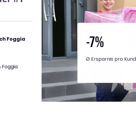
-7
%
ch Foggia
Ø Ersparnis pro Kun
 Foggia.