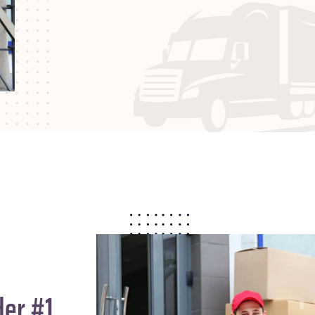
der #1